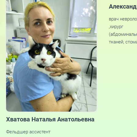
Александ
врач невроло
,хирург
(абдоминальн
тканей, стом
Хватова Наталья Анатольевна
Фельдшер ассистент