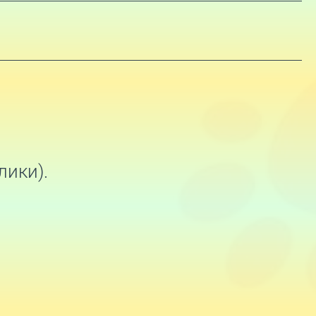
лики).