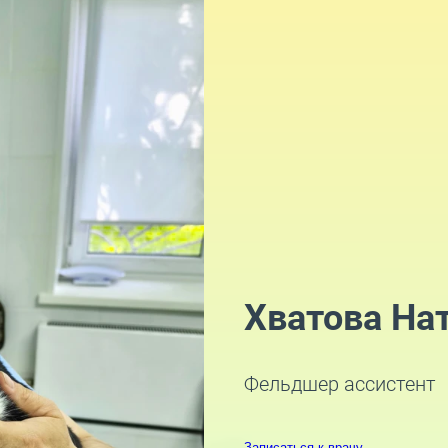
Хватова На
Фельдшер ассистент
Записаться к врачу