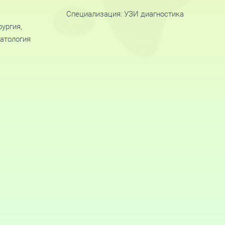
Специализация: УЗИ диагностика
рургия,
матология