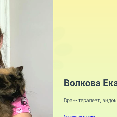
Волкова Ек
Врач- терапевт, эндо
Записаться к врачу