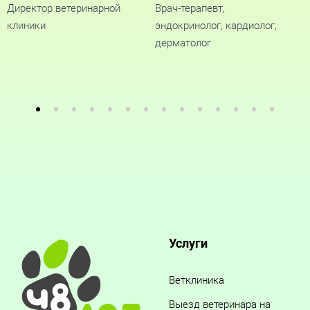
У
Директор ветеринарной
Врач-терапевт,
э
клиники
эндокринолог, кардиолог,
Э
дерматолог
э
Услуги
Ветклиника
Выезд ветеринара на