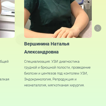
Вершинина Наталья
Р
Александровна
А
общей
Специализация: УЗИ диагностика
Сп
грудной и брюшной полости, проведение
эк
биопсии и центезов под контолем УЗИ,
эк
мелкая
Эндокринология, Репродукция и
неонаталогия, мягкотканая хирургия.