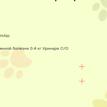
atsApp
енной болезни 0.4 кг Уринари С/О