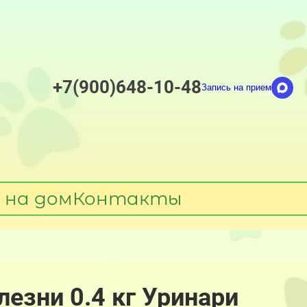
+7(900)648-10-48
Запись на прием
 на дом
Контакты
езни 0.4 кг Уринари