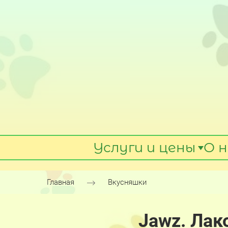
Услуги и цены
О н
Главная
Вкусняшки
Jawz. Лак