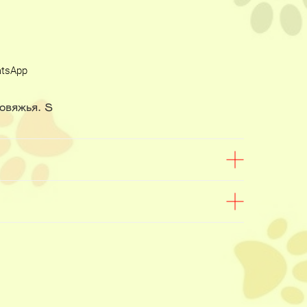
atsApp
овяжья. S