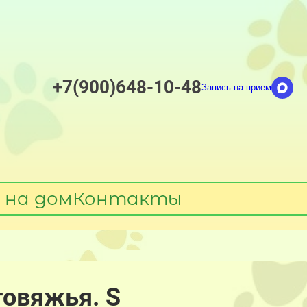
+7(900)648-10-48
Запись на прием
 на дом
Контакты
говяжья. S